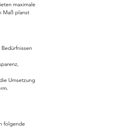
bieten maximale 
ch Maß planst 
 Bedürfnissen 
sparenz, 
 die Umsetzung 
orm.
n folgende 