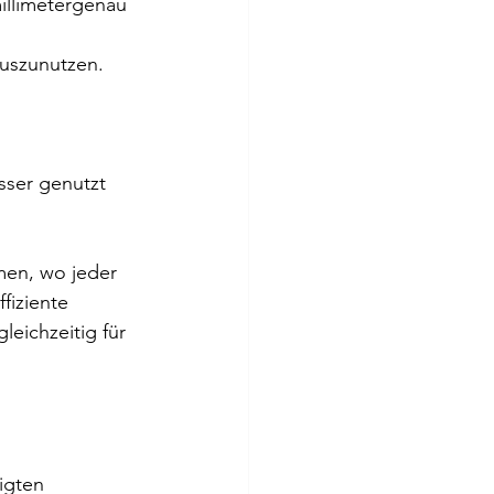
illimetergenau 
auszunutzen. 
ser genutzt 
men, wo jeder 
fiziente 
eichzeitig für 
igten 