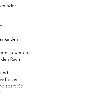
en oder 
d 
einkindern.
orm aufwerten. 
e den Raum 
rend.
ne Partner 
d spart. So 
t.