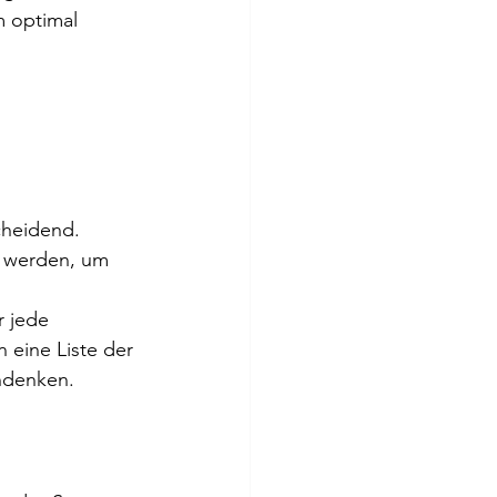
 optimal 
cheidend. 
t werden, um 
r jede 
 eine Liste der 
hdenken.