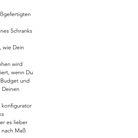
ßgefertigten 
ines Schranks 
, wie Dein 
ehen wird
liert, wenn Du 
 Budget und 
h Deinen 
 konfigurator 
ks 
r es lieber 
k nach Maß 