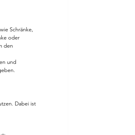
 wie Schränke, 
nke oder 
m den 
pen und 
 geben.
zen. Dabei ist 