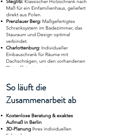
Steglitz:
Klassischer Holzschrank nach
Maß für ein Einfamilienhaus, geliefert
direkt aus Polen.
Prenzlauer Berg:
Maßgefertigtes
Schranksystem im Badezimmer, das
Stauraum und Design optimal
verbindet.
Charlottenburg:
Individueller
Einbauschrank für Räume mit
Dachschrägen, um den vorhandenen
Platz effizient zu nutzen.
Friedrichshain:
Maßgefertigtes
Möbelstück für die Küche, das
So läuft die
Funktionalität und Ästhetik vereint.
Zusammenarbeit ab
Kostenlose Beratung & exaktes
Aufmaß in Berlin
3D-Planung
Ihres individuellen